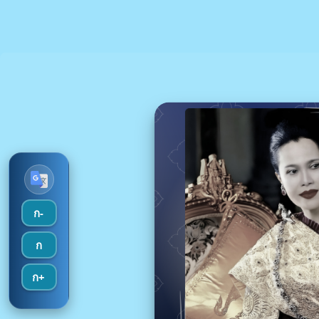
ก-
ก
ก+