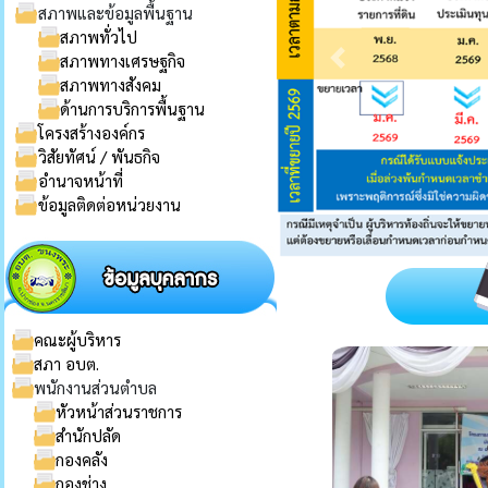
สภาพและข้อมูลพื้นฐาน
สภาพทั่วไป
สภาพทางเศรษฐกิจ
สภาพทางสังคม
ด้านการบริการพื้นฐาน
โครงสร้างองค์กร
วิสัยทัศน์ / พันธกิจ
อำนาจหน้าที่
ข้อมูลติดต่อหน่วยงาน
คณะผู้บริหาร
สภา อบต.
พนักงานส่วนตำบล
หัวหน้าส่วนราชการ
สำนักปลัด
กองคลัง
กองช่าง